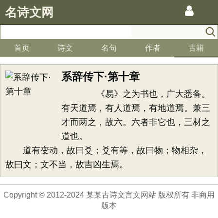
名诗文网
首页
诗文
名句
作者
古籍
系辞传下·第十章
《易》之为书也，广大悉备。
有天道焉，有人道焉，有地道焉。兼三
才而两之，故六。六者非它也，三材之
道也。
道有变动，故曰爻；爻有等，故曰物；物相杂，
故曰文；文不当，故吉凶生焉。
Copyright © 2012-2024 某某古诗文言文网站 版权所有 非商用
版本